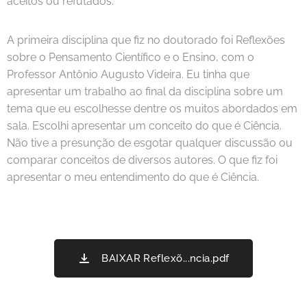
aceitos ou refutados.
A primeira disciplina que fiz no doutorado foi Reflexões
sobre o Pensamento Científico e o Ensino, com o
Professor Antônio Augusto Videira. Eu tinha que
apresentar um trabalho ao final da disciplina sobre um
tema que eu escolhesse dentre os muitos abordados em
sala. Escolhi apresentar um conceito do que é Ciência.
Não tive a presunção de esgotar qualquer discussão ou
comparar conceitos de diversos autores. O que fiz foi
apresentar o meu entendimento do que é Ciência.
BAIXAR Reflexõ...ncia.pdf